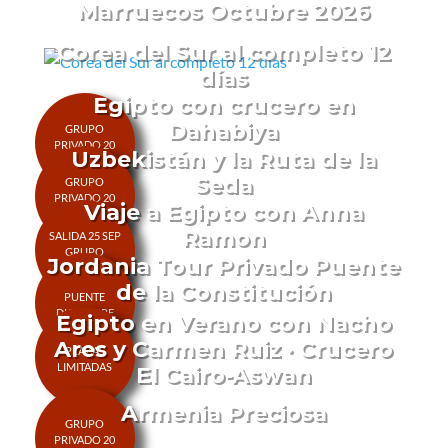
Marruecos Octubre 2026
Corea del Sur al completo 12
días
Egipto con crucero en
Dahabiya
Uzbekistán y la Ruta de la
Seda
Viaje a Egipto con Anna
Ramon
Jordania Tour Privado Puente
de la Constitución
Egipto en Verano con Nacho
Ares y Carmen Ruiz · Crucero
El Cairo-Aswan
Armenia Preciosa