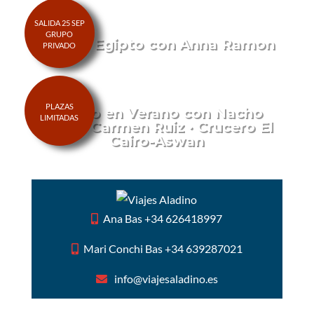
Viaje a Egipto con Anna Ramon
Egipto en Verano con Nacho
Ares y Carmen Ruiz · Crucero El
Cairo-Aswan
Ana Bas +34 626418997
Mari Conchi Bas +34 639287021
info@viajesaladino.es