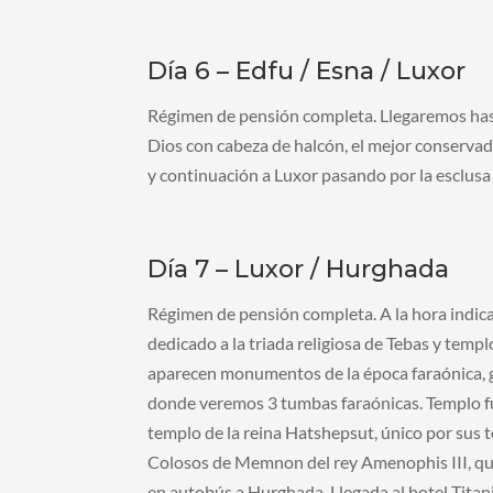
Día 6 – Edfu / Esna / Luxor
Régimen de pensión completa. Llegaremos hasta
Dios con cabeza de halcón, el mejor conserva
y continuación a Luxor pasando por la esclusa
Día 7 – Luxor / Hurghada
Régimen de pensión completa. A la hora indicad
dedicado a la triada religiosa de Tebas y tem
aparecen monumentos de la época faraónica, gr
donde veremos 3 tumbas faraónicas. Templo f
templo de la reina Hatshepsut, único por sus 
Colosos de Memnon del rey Amenophis III, que
en autobús a Hurghada. Llegada al hotel Titan