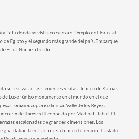
 Edfu donde se visita en calesa el Templo de Horus, el
do de Egipto y el segundo más grande del país. Embarque
 de Esna. Noche a bordo.
a se realizarán las siguientes visitas: Templo de Karnak
plo de Luxor único monumento en el mundo en el que
ecorromana, copta e islámica. Valle de los Reyes,
unerario de Ramses III conocido por Madinat Habut. El
terrazas escalonadas de grandes dimensiones. Los
 guardaban la entrada de su templo funerario. Traslado
ic Beach, cena y alojamiento.