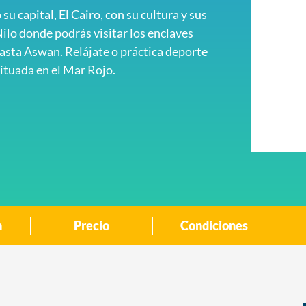
su capital, El Cairo, con su cultura y sus
Nilo donde podrás visitar los enclaves
hasta Aswan. Relájate o práctica deporte
ituada en el Mar Rojo.
n
Precio
Condiciones