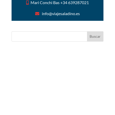
Mari Conchi Bas +34 639287021
info@viajesaladino.es