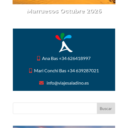
Marruecos Octubre 2026
Ana Bas +34 626418997
Mari Conchi Bas +34 639287021
info@viajesaladino.es